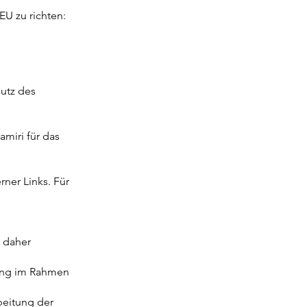
EU zu richten:
utz des
miri für das
rner Links. Für
n daher
tung im Rahmen
beitung der