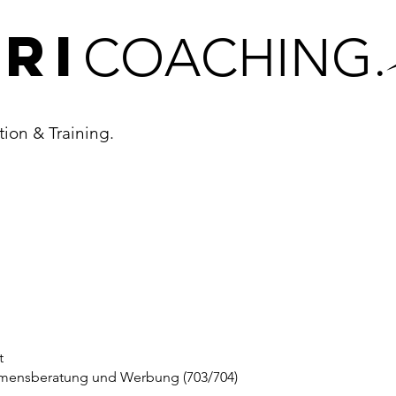
ri
COACHING.
ion & Training.
t
hmensberatung und Werbung (703/704)