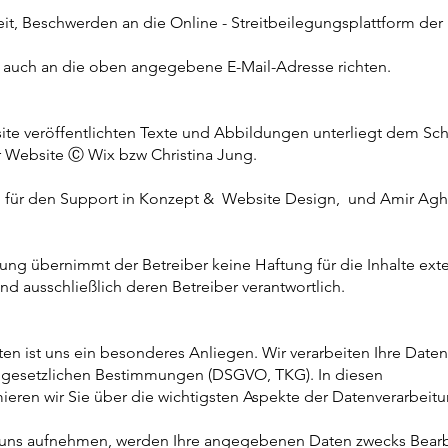
t, Beschwerden an die Online - Streitbeilegungsplattform der 
e auch an die oben angegebene E-Mail-Adresse richten.
ite veröffentlichten Texte und Abbildungen unterliegt dem Sch
er Website Ⓒ Wix bzw Christina Jung.
g für den Support in Konzept & Website Design, und Amir Agha
rüfung übernimmt der Betreiber keine Haftung für die Inhalte exte
ind ausschließlich deren Betreiber verantwortlich.
ten ist uns ein besonderes Anliegen. Wir verarbeiten Ihre Date
r gesetzlichen Bestimmungen (DSGVO, TKG). In diesen
ieren wir Sie über die wichtigsten Aspekte der Datenverarbei
t uns aufnehmen, werden Ihre angegebenen Daten zwecks Bear