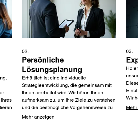
02.
03.
Persönliche
Exp
Lösungsplanung
Holen
unser
ung,
Erhältlich ist eine individuelle
Diese
Strategieentwicklung, die gemeinsam mit
Einbl
er
Ihnen erarbeitet wird. Wir hören Ihnen
Wir h
 Ihres
aufmerksam zu, um Ihre Ziele zu verstehen
Entsc
tieren
und die bestmögliche Vorgehensweise zu
Mehr
effiz
identifizieren. Gemeinsam finden wir den
Mehr anzeigen
rifft.
optimalen Weg für Ihren Erfolg.