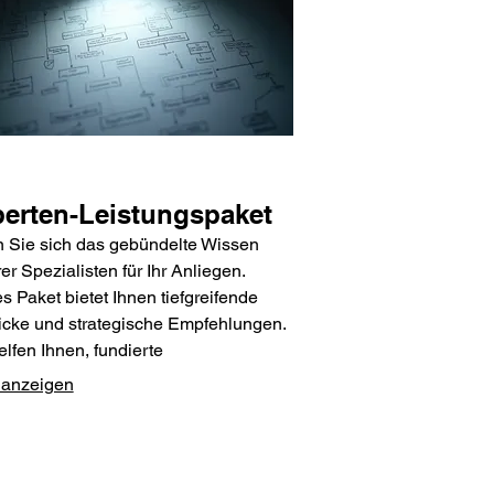
erten-Leistungspaket
 Sie sich das gebündelte Wissen
er Spezialisten für Ihr Anliegen.
s Paket bietet Ihnen tiefgreifende
icke und strategische Empfehlungen.
elfen Ihnen, fundierte
heidungen zu treffen und Ihre Ziele
 anzeigen
ienter zu erreichen.