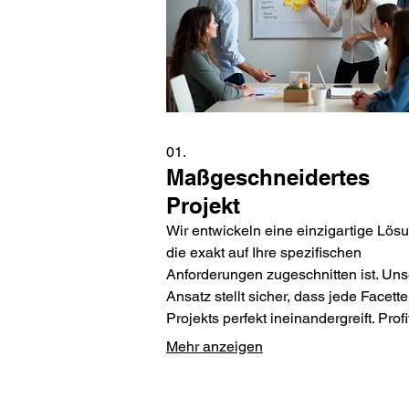
01.
Maßgeschneidertes
Projekt
Wir entwickeln eine einzigartige Lös
die exakt auf Ihre spezifischen
Anforderungen zugeschnitten ist. Uns
Ansatz stellt sicher, dass jede Facette
Projekts perfekt ineinandergreift. Profi
Sie von innovativen Ideen und einer
Mehr anzeigen
Umsetzung, die Ihre Erwartungen übert